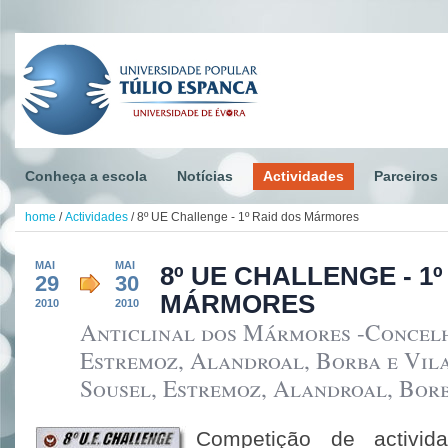
Conheça a escola
Notícias
Actividades
Parceiros
home
/
Actividades
/
8º UE Challenge - 1º Raid dos Mármores
MAI
MAI
8º UE CHALLENGE - 1º
29
30
MÁRMORES
2010
2010
Anticlinal dos Mármores -Concelh
Estremoz, Alandroal, Borba e Vila
Sousel, Estremoz, Alandroal, Borb
Competição de activida