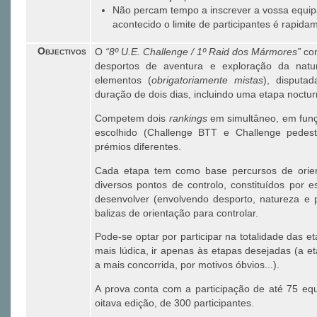
Não percam tempo a inscrever a vossa equi
acontecido o limite de participantes é rapidam
Objectivos
O
“8º U.E. Challenge / 1º Raid dos Mármores”
co
desportos de aventura e exploração da natu
elementos (
obrigatoriamente mistas
), disputa
duração de dois dias, incluindo uma etapa noctur
Competem dois
rankings
em simultâneo, em fun
escolhido (Challenge BTT e Challenge pedestr
prémios diferentes.
Cada etapa tem como base percursos de orien
diversos pontos de controlo, constituídos por 
desenvolver (envolvendo desporto, natureza e 
balizas de orientação para controlar.
Pode-se optar por participar na totalidade das e
mais lúdica, ir apenas às etapas desejadas (a e
a mais concorrida, por motivos óbvios...).
A prova conta com a participação de até 75 equ
oitava edição, de 300 participantes.