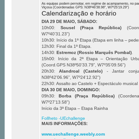
As equipas podem pernoitar, em regime de acampamento, no parq
Viçosa (Coordenadas GPS: N38º46’38.98”, W7º25’19.29”)
Calendarização e horário
DIA 29 DE MAIO, SÁBADO:
10h00:
Sousel (Praça República)
(Coord
W7º40’31.23”)
10h30: Início da 1ª Etapa (Etapa em linha – pede
12h30: Final da 1ª Etapa.
14h30:
Estremoz (Rossio Marquês Pombal)
.
15h00: Início da 2ª Etapa – Orientação Urba
(Coord.GPS N38º50’33.79”, W7º35’09.56”)
20h30:
Alandroal (Castelo)
- Jantar conju
N38º42’06.96”, W7º24’12.92”)
22h30: Assalto ao Castelo + Espectáculo musical
DIA 30 DE MAIO, DOMINGO:
09h30:
Borba (Praça República)
(Coorden
W7º27’13.58”)
Início da 3ª Etapa – Etapa Rainha
Follheto -UEchallenge
MAIS INFORMAÇÕES:
www.uechallenge.weebly.com