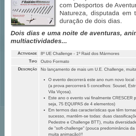
com Desportos de Aventur
Natureza, disputada em 
duração de dois dias.
Dois dias e uma noite de aventuras, ani
multiactividades...
Actividade
8º UE Challenge - 1º Raid dos Mármores
Tipo
Outro Formato
Descrição
No lançamento de mais um U.E. Challenge, muita
O evento decorrerá este ano num novo local -
(a prova percorrerá 5 concelhos: Sousel, Est
Vila Viçosa).
Este ano o evento vai finalmente CRESCER pa
seja, 75 EQUIPAS de 4 elementos)
Em termos das características que têm torna
sucesso, mantêm-se todas: duas classificaçõe
Pedestre e Challenge BTT), muita diversidade
de "soft-challenge" (pouca predominância da e
muita animação)!!