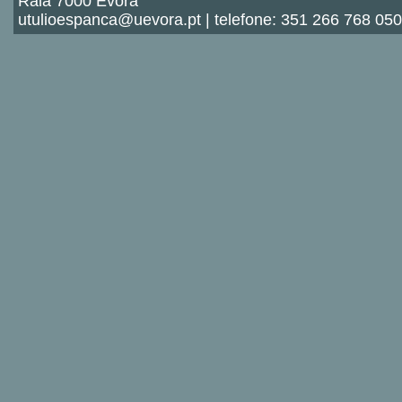
Rala 7000 Évora
utulioespanca@uevora.pt | telefone: 351 266 768 050