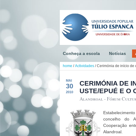
Conheça a escola
Notícias
home
/
Actividades
/
Cerimónia de início de
MAI
CERIMÓNIA DE I
30
USTE/EPUÉ E O
2010
Alandroal - Fórum Cultur
Estabeleciment
concelho do A
Cooperação ent
Alandroal.