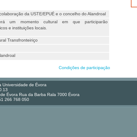
e colaboração da USTE/EPUÉ e o concelho do Alandroal
erá um momento cultural em que participarão
s e instituições locais.
ral Transfronteiriço
landroal
Condições de participação
a Universidade de Évora
0.13
co de Évora Rua da Barba Rala 7000 Évora
351 266 768 050