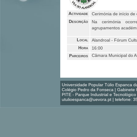
Actividade
Cerimónia de início d
Descrição
Na cerimónia ocorr
agrupamentos académico
Local
Alandroal - Fórum Cultu
Hora
16:00
Parceiros
Câmara Municipal do A
Universidade Popular Túlio Espanca d
Colégio Pedro da Fonseca | Gabinete 
PITE - Parque Industrial e Tecnológi
utulioespanca@uevora.pt | telefone: 