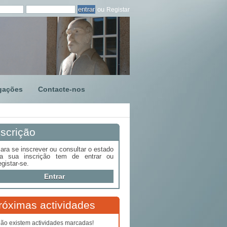
ou
Registar
gações
Contacte-nos
nscrição
ara se inscrever ou consultar o estado
a sua inscrição tem de entrar ou
egistar-se.
Entrar
róximas actividades
ão existem actividades marcadas!