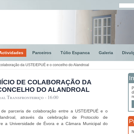
Actividades
Parceiros
Túlio Espanca
Galeria
Divul
 colaboração da USTE/EPUÉ e o concelho do Alandroal
I
NÍCIO DE COLABORAÇÃO DA
 CONCELHO DO ALANDROAL
P
d
al Transfronteiriço - 16:00
r
o de parceria de colaboração entre a USTE/EPUÉ e o
landroal, através da celebração de Protocolo de
P
re a Universidade de Évora e a Câmara Municipal do
N