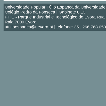
Universidade Popular Túlio Espanca da Universidade
Colégio Pedro da Fonseca | Gabinete 0.13
PITE - Parque Industrial e Tecnológico de Évora Rua
Rala 7000 Évora
utulioespanca@uevora.pt | telefone: 351 266 768 050