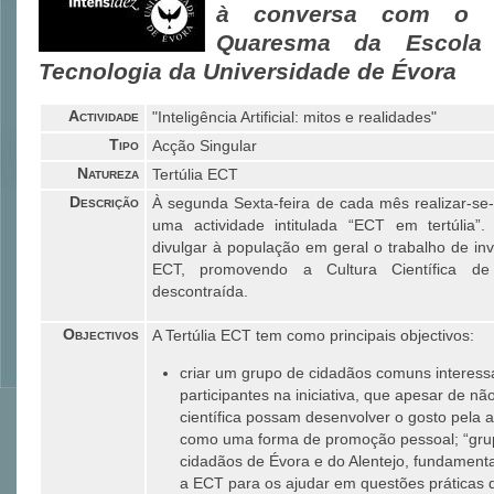
à conversa com o P
Quaresma da Escola
Tecnologia da Universidade de Évora
Actividade
"Inteligência Artificial: mitos e realidades"
Tipo
Acção Singular
Natureza
Tertúlia ECT
Descrição
À segunda Sexta-feira de cada mês realizar-se-á
uma actividade intitulada “ECT em tertúlia”.
divulgar à população em geral o trabalho de in
ECT, promovendo a Cultura Científica d
descontraída.
Objectivos
A Tertúlia ECT tem como principais objectivos:
criar um grupo de cidadãos comuns interess
participantes na iniciativa, que apesar de n
científica possam desenvolver o gosto pela 
como uma forma de promoção pessoal; “gru
cidadãos de Évora e do Alentejo, fundamen
a ECT para os ajudar em questões práticas d