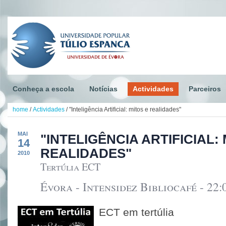
Conheça a escola
Notícias
Actividades
Parceiros
home
/
Actividades
/
"Inteligência Artificial: mitos e realidades"
MAI
"INTELIGÊNCIA ARTIFICIAL: 
14
REALIDADES"
2010
Tertúlia ECT
Évora - Intensidez Bibliocafé - 22:
ECT em tertúlia