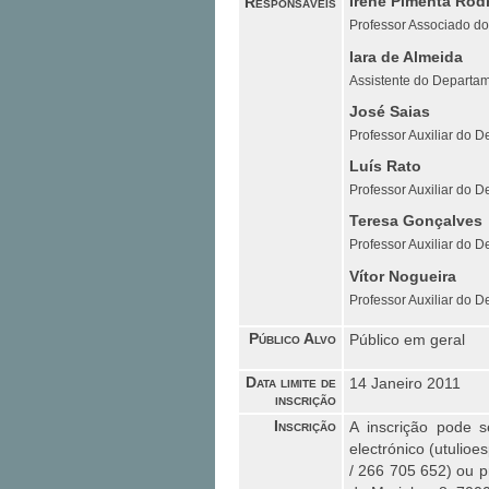
Responsáveis
Irene Pimenta Rod
Professor Associado do
Iara de Almeida
Assistente do Departam
José Saias
Professor Auxiliar do 
Luís Rato
Professor Auxiliar do 
Teresa Gonçalves
Professor Auxiliar do 
Vítor Nogueira
Professor Auxiliar do 
Público Alvo
Público em geral
Data limite de
14 Janeiro 2011
inscrição
Inscrição
A inscrição pode 
electrónico (utulio
/ 266 705 652) ou 