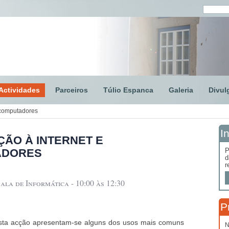
Actividades
Parceiros
Túlio Espanca
Galeria
Divul
e computadores
I
ÇÃO À INTERNET E
ADORES
P
d
r
ala de Informática - 10:00 às 12:30
P
sta acção apresentam-se alguns dos usos mais comuns
N