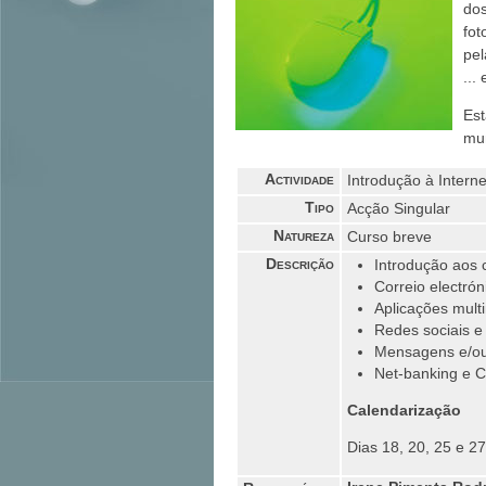
do
fo
pel
... 
Es
mun
Actividade
Introdução à Intern
Tipo
Acção Singular
Natureza
Curso breve
Descrição
Introdução aos 
Correio electrón
Aplicações mult
Redes sociais e
Mensagens e/ou
Net-banking e C
Calendarização
Dias 18, 20, 25 e 27