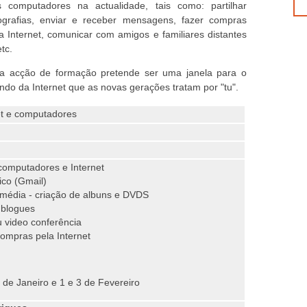
s computadores na actualidade, tais como: partilhar
tografias, enviar e receber mensagens, fazer compras
a Internet, comunicar com amigos e familiares distantes
etc.
ta acção de formação pretende ser uma janela para o
do da Internet que as novas gerações tratam por "tu".
et e computadores
computadores e Internet
ico (Gmail)
imédia - criação de albuns e DVDS
 blogues
 video conferência
ompras pela Internet
 de Janeiro e 1 e 3 de Fevereiro