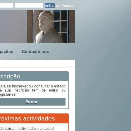
ou
Registar
gações
Contacte-nos
nscrição
ara se inscrever ou consultar o estado
a sua inscrição tem de entrar ou
egistar-se.
Entrar
róximas actividades
ão existem actividades marcadas!