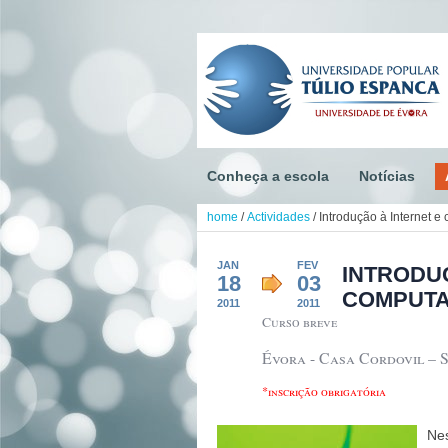
Conheça a escola
Notícias
home
/
Actividades
/
Introdução à Internet 
JAN
FEV
INTRODU
18
03
COMPUT
2011
2011
Curso breve
Évora - Casa Cordovil – S
*inscrição obrigatória
Ne