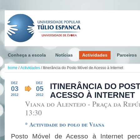
Conheça a escola
Notícias
Actividades
Parceiros
home
/
Actividades
/
Itinerância do Posto Móvel de Acesso à Internet
DEZ
DEZ
ITINERÂNCIA DO POS
03
05
ACESSO À INTERNET
2012
2012
Viana do Alentejo - Praça da Repúb
13:30
* Actividade do polo de Viana
Posto Móvel de Acesso à Internet perc