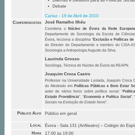
Dilemas e Desafios para as Politicas Socia
Debate
Cartaz - 19 de Abril de 2010
Conferencistas
José Ramalho Ilhéu
Coordena o
Núcleo de Évora da Rede Europeia
Departamento de Sociologia da Escola de Ciência
Évora, lecciona a disciplina "
Exclusão e Políticas de
do Director do Departamento e membro do CISA-AS
Sociologia a Antropologia Augusto da Silva.
Laurinda Grosso
Socióloga, Técnica do Núcleo de Évora da REAPN.
Joaquim Croca Caeiro
Professor na Universidade Lusíada, Joaquim Croca Ca
do Mestrado em
Políticas Públicas e Bem Estar So
autor de vários livros sobre política social: “
Politic
Estado Providência
”, “
Economia e Politica Social
”, 
Sociais na Evolução do Estado Nov
o".
Público Alvo
Público em geral
Local
Évora - Sala 131 (Anfiteatro) – Colégio do Espí
Hora
17:00 às 19:00