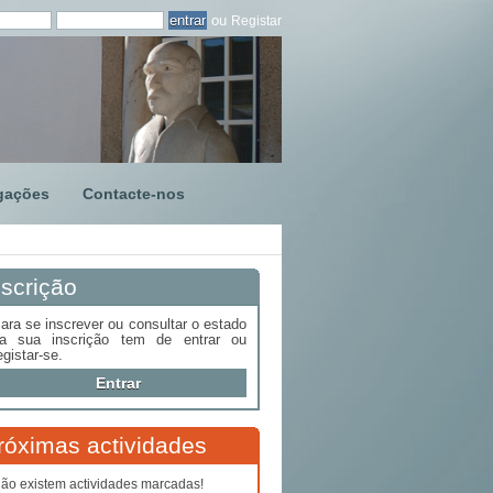
ou
Registar
gações
Contacte-nos
nscrição
ara se inscrever ou consultar o estado
a sua inscrição tem de entrar ou
egistar-se.
Entrar
róximas actividades
ão existem actividades marcadas!