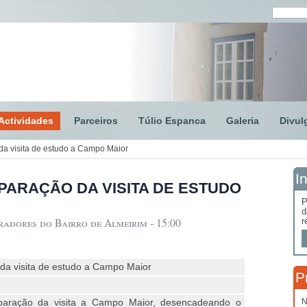
Actividades
Parceiros
Túlio Espanca
Galeria
Divul
a visita de estudo a Campo Maior
I
PARAÇÃO DA VISITA DE ESTUDO
P
d
adores do Bairro de Almeirim - 15:00
r
da visita de estudo a Campo Maior
P
paração da visita a Campo Maior, desencadeando o
N