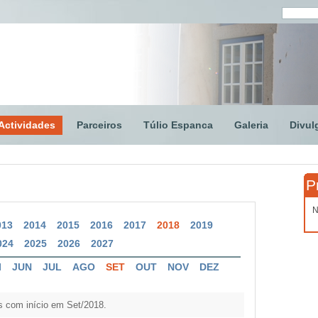
Actividades
Parceiros
Túlio Espanca
Galeria
Divul
P
N
013
2014
2015
2016
2017
2018
2019
024
2025
2026
2027
I
JUN
JUL
AGO
SET
OUT
NOV
DEZ
s com início em Set/2018.