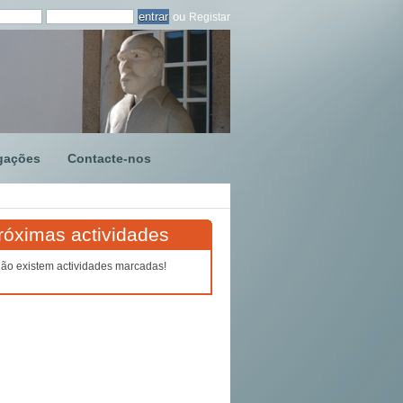
ou
Registar
gações
Contacte-nos
róximas actividades
ão existem actividades marcadas!