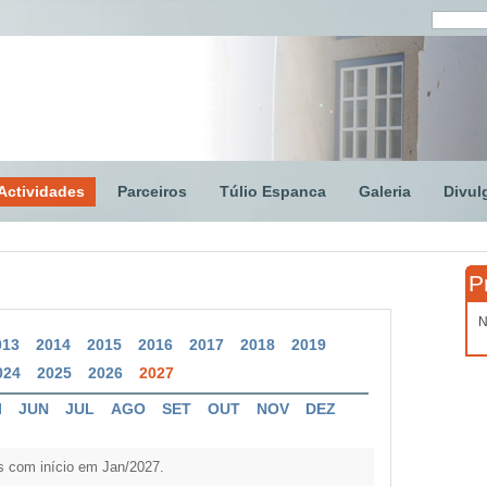
Actividades
Parceiros
Túlio Espanca
Galeria
Divul
P
N
013
2014
2015
2016
2017
2018
2019
024
2025
2026
2027
I
JUN
JUL
AGO
SET
OUT
NOV
DEZ
s com início em Jan/2027.