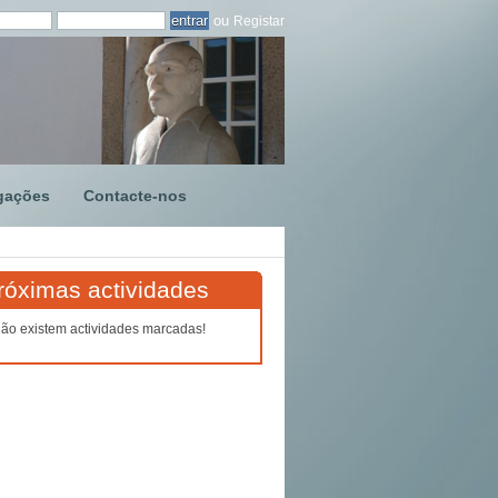
ou
Registar
gações
Contacte-nos
róximas actividades
ão existem actividades marcadas!