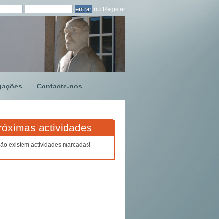
ou
Registar
gações
Contacte-nos
róximas actividades
ão existem actividades marcadas!