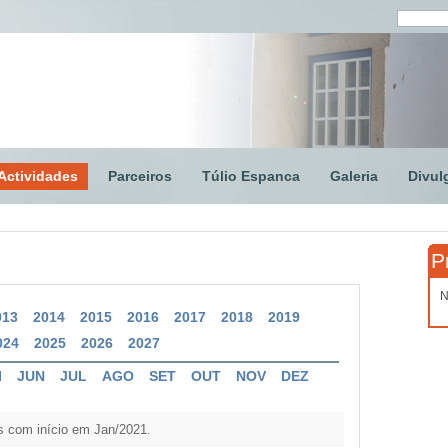
Actividades
Parceiros
Túlio Espanca
Galeria
Divul
P
N
013
2014
2015
2016
2017
2018
2019
024
2025
2026
2027
I
JUN
JUL
AGO
SET
OUT
NOV
DEZ
s com início em Jan/2021.