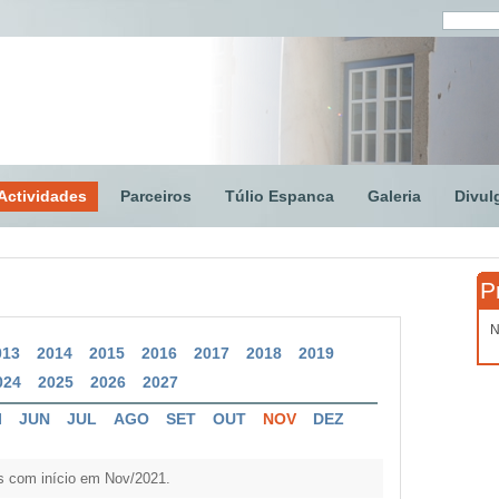
Actividades
Parceiros
Túlio Espanca
Galeria
Divul
P
N
013
2014
2015
2016
2017
2018
2019
024
2025
2026
2027
I
JUN
JUL
AGO
SET
OUT
NOV
DEZ
s com início em Nov/2021.