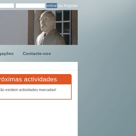
ou
Registar
gações
Contacte-nos
róximas actividades
ão existem actividades marcadas!