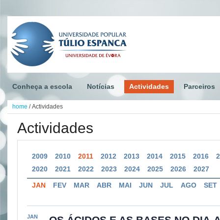
Conheça a escola
Notícias
Actividades
Parceiros
home
/
Actividades
Actividades
2009
2010
2011
2012
2013
2014
2015
2016
2020
2021
2022
2023
2024
2025
2026
2027
JAN
FEV
MAR
ABR
MAI
JUN
JUL
AGO
SET
JAN
OS ÁCIDOS E AS BASES NO DIA-A