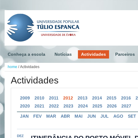
Conheça a escola
Notícias
Actividades
Parceiros
home
/
Actividades
Actividades
2009
2010
2011
2012
2013
2014
2015
2016
2020
2021
2022
2023
2024
2025
2026
2027
JAN
FEV
MAR
ABR
MAI
JUN
JUL
AGO
SET
DEZ
ITINERÂNCIA DO POSTO MÓVEL 