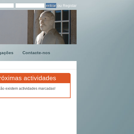
ou
Registar
gações
Contacte-nos
róximas actividades
ão existem actividades marcadas!