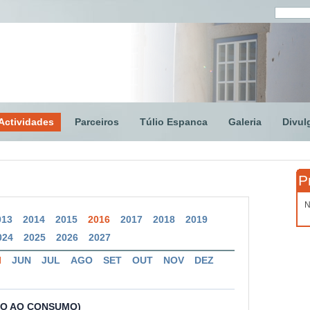
Actividades
Parceiros
Túlio Espanca
Galeria
Divul
P
N
013
2014
2015
2016
2017
2018
2019
024
2025
2026
2027
I
JUN
JUL
AGO
SET
OUT
NOV
DEZ
ÃO AO CONSUMO)