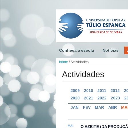
Conheça a escola
Notícias
home
/
Actividades
Actividades
2009
2010
2011
2012
2
2020
2021
2022
2023
2
JAN
FEV
MAR
ABR
MA
MAI
O AZEITE (DA PRODUÇ