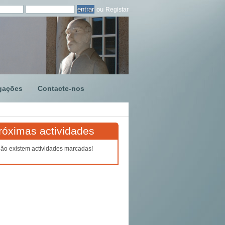
ou
Registar
gações
Contacte-nos
róximas actividades
ão existem actividades marcadas!