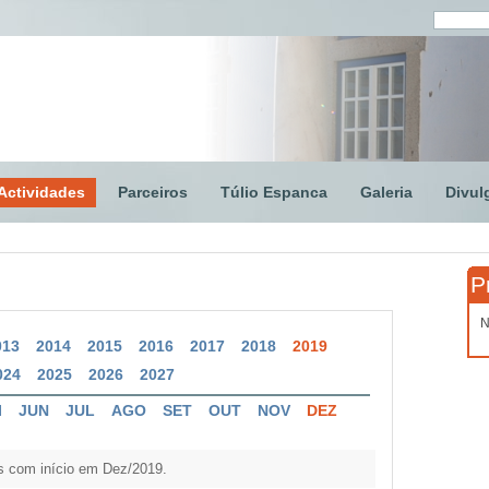
Actividades
Parceiros
Túlio Espanca
Galeria
Divul
P
N
013
2014
2015
2016
2017
2018
2019
024
2025
2026
2027
I
JUN
JUL
AGO
SET
OUT
NOV
DEZ
s com início em Dez/2019.