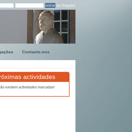
ou
Registar
gações
Contacte-nos
róximas actividades
ão existem actividades marcadas!