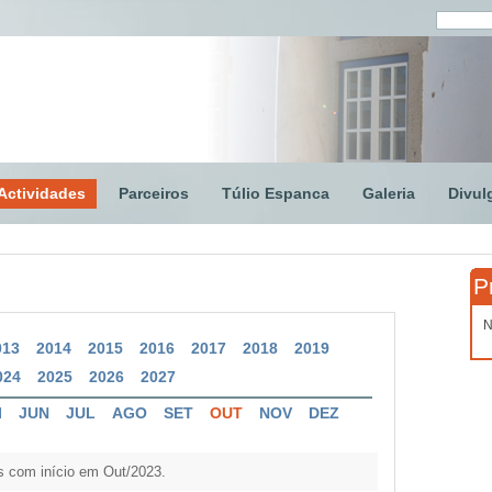
Actividades
Parceiros
Túlio Espanca
Galeria
Divul
P
N
013
2014
2015
2016
2017
2018
2019
024
2025
2026
2027
I
JUN
JUL
AGO
SET
OUT
NOV
DEZ
s com início em Out/2023.