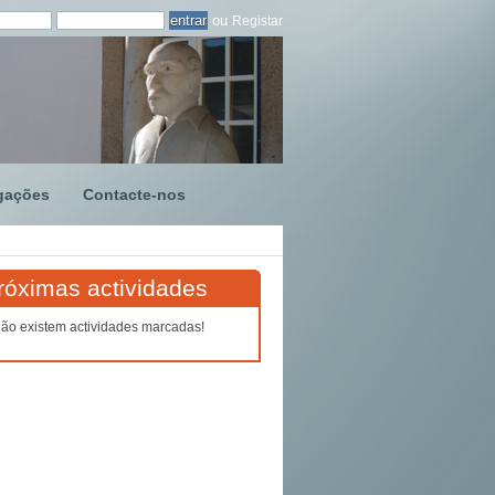
ou
Registar
gações
Contacte-nos
róximas actividades
ão existem actividades marcadas!