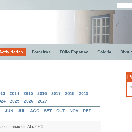
Actividades
Parceiros
Túlio Espanca
Galeria
Divul
P
N
013
2014
2015
2016
2017
2018
2019
024
2025
2026
2027
I
JUN
JUL
AGO
SET
OUT
NOV
DEZ
 com início em Abr/2023.