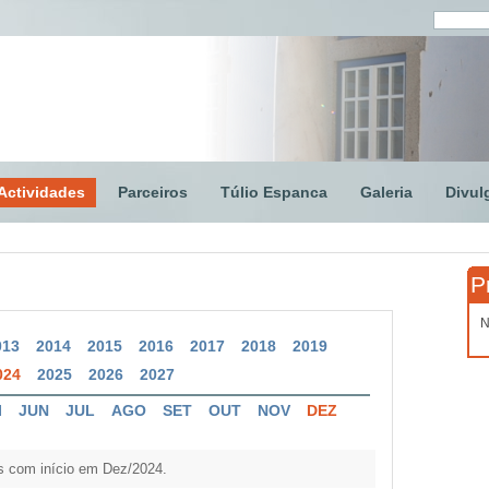
Actividades
Parceiros
Túlio Espanca
Galeria
Divul
P
N
013
2014
2015
2016
2017
2018
2019
024
2025
2026
2027
I
JUN
JUL
AGO
SET
OUT
NOV
DEZ
s com início em Dez/2024.