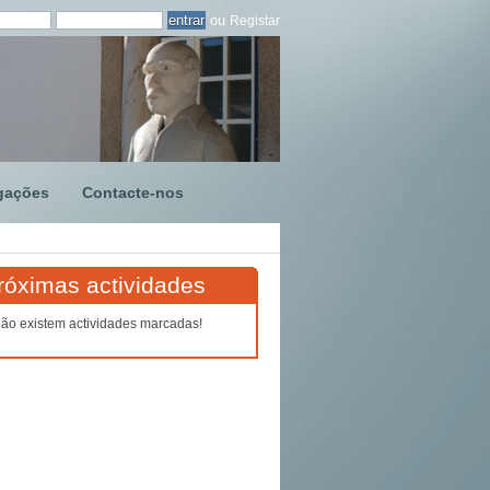
ou
Registar
gações
Contacte-nos
róximas actividades
ão existem actividades marcadas!