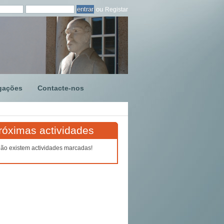
ou
Registar
gações
Contacte-nos
róximas actividades
ão existem actividades marcadas!