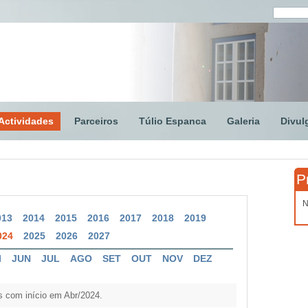
Actividades
Parceiros
Túlio Espanca
Galeria
Divul
P
N
013
2014
2015
2016
2017
2018
2019
024
2025
2026
2027
I
JUN
JUL
AGO
SET
OUT
NOV
DEZ
 com início em Abr/2024.