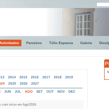
Actividades
Parceiros
Túlio Espanca
Galeria
Divul
P
N
013
2014
2015
2016
2017
2018
2019
024
2025
2026
2027
I
JUN
JUL
AGO
SET
OUT
NOV
DEZ
s com início em Ago/2024.