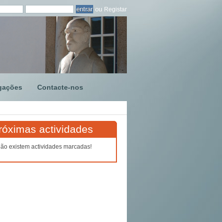
ou
Registar
gações
Contacte-nos
róximas actividades
ão existem actividades marcadas!