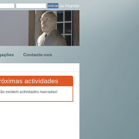
ou
Registar
gações
Contacte-nos
róximas actividades
ão existem actividades marcadas!