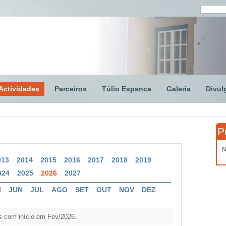
Actividades
Parceiros
Túlio Espanca
Galeria
Divul
P
N
013
2014
2015
2016
2017
2018
2019
024
2025
2026
2027
I
JUN
JUL
AGO
SET
OUT
NOV
DEZ
s com início em Fev/2026.