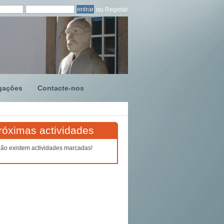
ou
Registar
gações
Contacte-nos
róximas actividades
ão existem actividades marcadas!