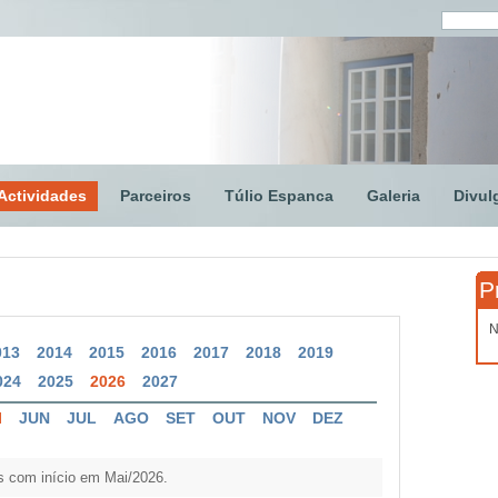
Actividades
Parceiros
Túlio Espanca
Galeria
Divul
P
N
013
2014
2015
2016
2017
2018
2019
024
2025
2026
2027
I
JUN
JUL
AGO
SET
OUT
NOV
DEZ
s com início em Mai/2026.