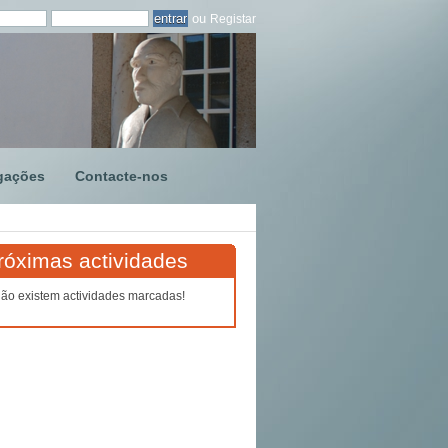
ou
Registar
gações
Contacte-nos
róximas actividades
ão existem actividades marcadas!