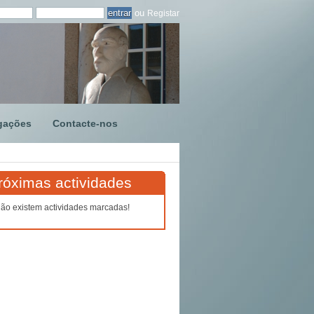
ou
Registar
gações
Contacte-nos
róximas actividades
ão existem actividades marcadas!