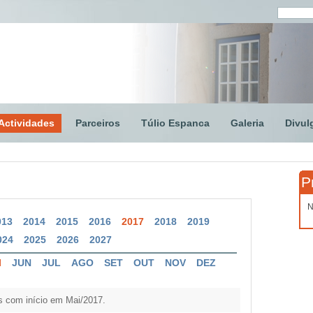
Actividades
Parceiros
Túlio Espanca
Galeria
Divul
P
N
013
2014
2015
2016
2017
2018
2019
024
2025
2026
2027
I
JUN
JUL
AGO
SET
OUT
NOV
DEZ
s com início em Mai/2017.